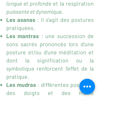
longue et profonde
et la respiration
puissante et dynamique
. ​
Les asanas
: il s'agit des postures
pratiquées.​
Les mantras
: une succession de
sons sacrés prononcés lors d'une
posture et/ou d'une méditation et
dont la signification ou la
symbolique renforcent l'effet de la
pratique.​
Les mudras
: différentes positions
des doigts et des mains
permettant de stimuler des points
reflexes du corps.​
Les bandhas
: ou fermetures
musculaires servant à drainer et à
faire circuler l'énergie au niveau du